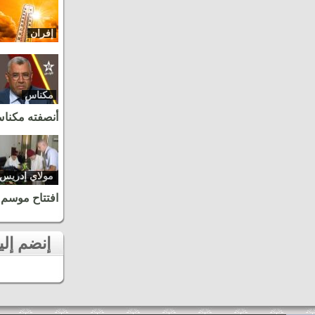
إفران
مكناس
أنصفته مكنا
مولاي إدريس
زرهون
افتتاح موسم 
إنضم إلينا على الفايسبوك