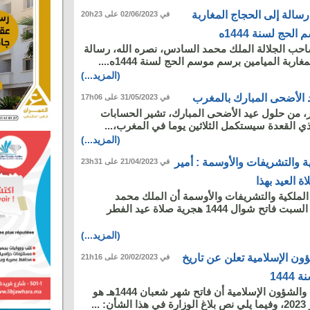
رسالة إلى الحجاج المغاربة
في 02/06/2023 على 20h23
حج لسنة 1444ه
احب الجلالة الملك محمد السادس، نصره الله، رسالة
ربة الميامين برسم موسم الحج لسنة 1444ه....
(المزيد...)
د الأضحى المبارك بالمغرب
في 31/05/2023 على 17h06
، من حلول عيد الأضحى المبارك، تشير الحسابات
ي القعدة سيستكمل الثلاثين يوما في المغرب،...
(المزيد...)
ة والتشريفات والأوسمة : أمير
في 21/04/2023 على 23h31
 العيد بهذا
الملكية والتشريفات والأوسمة أن الملك محمد
السادس سيؤدي غدا السبت فاتح شوال 1444 هجرية صلاة عيد الفطر
(المزيد...)
ون الإسلامية تعلن عن تاريخ
في 20/02/2023 على 21h16
144
أعلنت وزارة الأوقاف والشؤون الإسلامية أن فاتح شهر شعبان 1444هـ هو