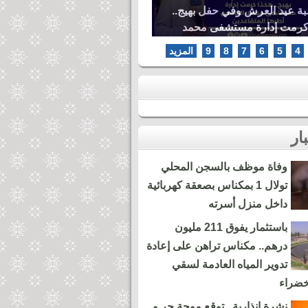
بة عيد العرش وفي حفل بهيج..
كرمت إدارة مستشفى محمد
ها المتقاعدين
4
5
6
7
8
9
المزيد
وفاة موظف بالسجن المحلي
تولال 1 بمكناس بصعقة كهربائية
داخل منزل أسرته
باستثمار يفوق 211 مليون
درهم.. مكناس تراهن على إعادة
تدوير المياه العادمة لسقي
خضراء
نشرة إنذارية.. توقع موجة حر و