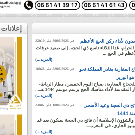
إعلانات
ون لأداء ركن الحج الأعظم
في 26/06/2023 على 23h19
الحرام، غدا الثلاثاء تاسع ذي الحجة، إلى صعيد عرفات
أعظم في الحج....
(المزيد...)
 المغاربة يغادر المملكة نحو
في 22/06/2023 على 16h36
هو الوزير
لحجاج المغاربة، صباح اليوم الخميس، مطار الرباط-
المقدسة لأداء مناسك الحج برسم موسم 1444 هـ....
(المزيد...)
اتح ذي الحجة وعيد الأضحى
في 18/06/2023 على 23h07
144
 والشؤون الإسلامية أن فاتح ذي الحجة سيكون بعد غد
(المزيد...)