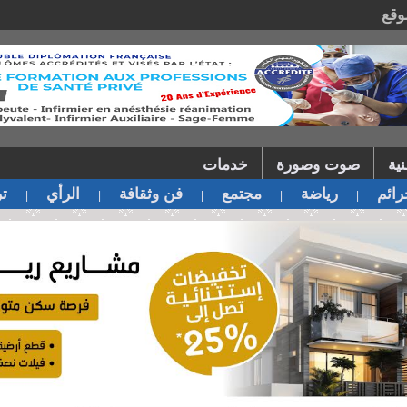
وقع
ية
صوت وصورة
خدمات
ائم
رياضة
مجتمع
فن وثقافة
الرأي
تر
|
|
|
|
|