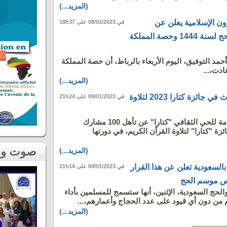
(المزيد...)
ون الإسلامية يعلن عن
في 08/02/2023 على 18h37
مستجدات موسم الحج لسنة 1444 وحصة المملكة
حمد التوفيق، اليوم الأربعاء بالرباط، أن حصة المملكة
(المزيد...)
مغاربة يخلقون الحدث في جائزة كتارا 2023 لتلاوة
في 09/01/2023 على 21h24
أعلنت المؤسسة العامة للحي الثقافي "كتارا" عن تأهل 100 مشارك
ئزة "كتارا" لتلاوة القرآن الكريم، في دورتها
صوت و صورة
(المزيد...)
بالسعودية تعلن عن هذا القرار
في 09/01/2023 على 21h14
وص موسم الحج
الحج السعودية، الإثنين، أنها ستسمح للمسلمين بأداء
م من دون أي قيود على عدد الحجاج وأعمارهم،...
(المزيد...)