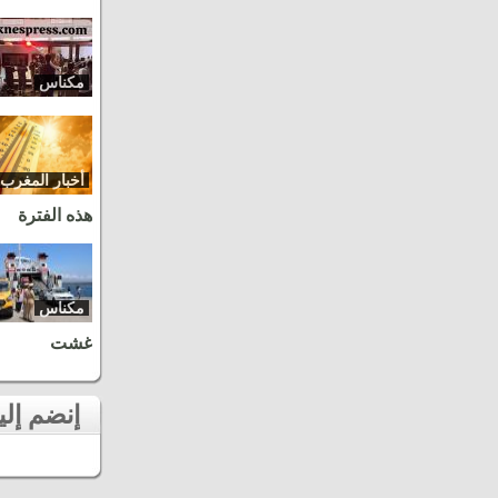
مكناس
أخبار المغرب
هذه الفترة
مكناس
غشت
إنضم إلينا على الفايسبوك