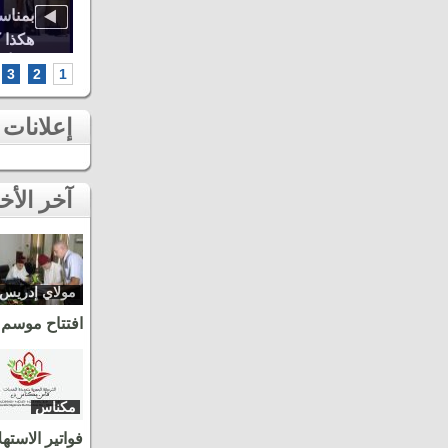
اوة..
أشهر الطائفات العيساوية، دنيا باطما
بمناس
كبرى
ومروان حاجي.. شاهد أقوى لحظات ثاني
هكذا 
سهرات مهرجان عيساوة بمكناس
الخامس أطر
3
2
1
إعلانات
آخر الأخبار
مولاي إدريس
زرهون
افتتاح موسم 
مكناس
فواتير الاسته