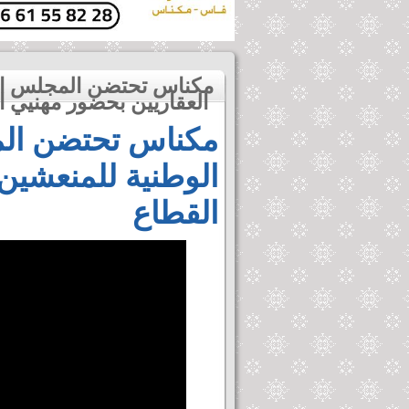
العقاريين بحضور مهنيي القطاع
مكناس تحتضن المج
الوطنية للمنعشين
القطاع