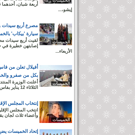
الخميسات
أربعة شبان، أحدهما ق
إيشو،...
مصرع أربع سيدات و
سيارة 'بيكاب' بالخ
الخميسات
إصابتهن خطيرة في ح
الأربعاء...
أفيلال تعلن من فاس
بكل من صفرو والخ
أعلنت الوزيرة المنتد
الخميسات
الثلاثاء 12 يناير بفاس، عن قرب بناء سدين كبيرين بطاقة استيعابية...
إنتخاب المجلس الإق
انتخب المجلس الإقل
وأعضاء ثلاث لجان بقا
الخميسات
إتحاد الخميسات يضع