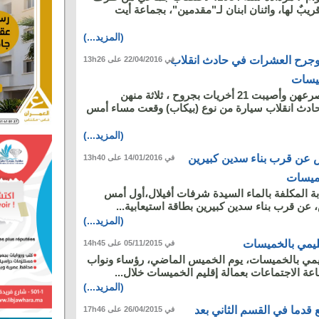
ريبٌ لها، واثنان ابنان لـ"مقدمين"، بجماعة أيت
(المزيد...)
جرح العشرات في حادث انقلاب
في 22/04/2016 على 13h26
ميسات
لقيت أربع سيدات مصرعهن وأصيبت 21 أخريات بجروح ، ثلاثة منهن
ادث انقلاب سيارة من نوع (بيكاب) وقعت مساء أمس
(المزيد...)
 عن قرب بناء سدين كبيرين
في 14/01/2016 على 13h40
ميسات
بة المكلفة بالماء السيدة شرفات أفيلال،أول أمس
(المزيد...)
ليمي بالخميسات
في 05/11/2015 على 14h45
يمي بالخميسات، يوم الخميس الماضي، رؤساء ونواب
عة الاجتماعات بعمالة إقليم الخميسات خلال...
(المزيد...)
 قدما في القسم الثاني بعد
في 26/04/2015 على 17h46