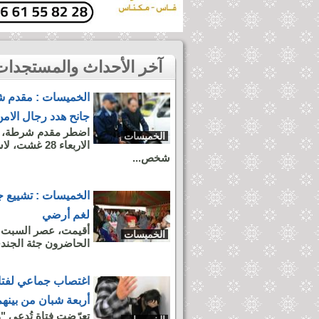
آخر الأحداث والمستجدات بمدينة الخميسات
الخميسات : مقدم 
جانح هدد رجال الامن
اضطر مقدم شرطة، يع
الخميسات
الاربعاء 28
شخص...
الخميسات : تشييع ج
لغم أرضي
أقيمت، عصر السبت ا
الخميسات
الحاضرون جثة الجندي 
اغتصاب جماعي لفتا
أربعة شبان من بينهم