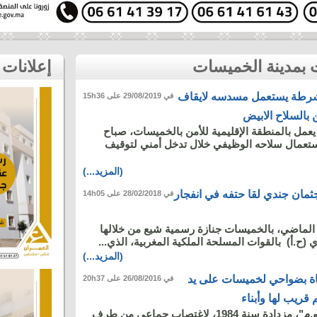
إعلانات
شرطة يستعمل مسدسه لايقاف
في 29/08/2019 على 15h36
 بالسلاح الابيض
مل بالمنطقة الإقليمية للأمن بالخميسات، صباح
 غشت، لاستعمال سلاحه الوظيفي خلال تدخل أمني لتوقيف
(المزيد...)
ثمان جندي لقا حتفه في انفجار
في 28/02/2018 على 14h05
لماضي، بالخميسات جنازة رسمية شيع من خلالها
(ح.أ) بالقوات المسلحة الملكية المغربية، الذي...
(المزيد...)
ة بضواحي لخميسات على يد
في 26/08/2016 على 20h37
 قريب لها وأبناء
تعرّضت فتاة تُدعى "و.م"، مزدادة سنة 1984، لاغتصاب جماعي من طرف