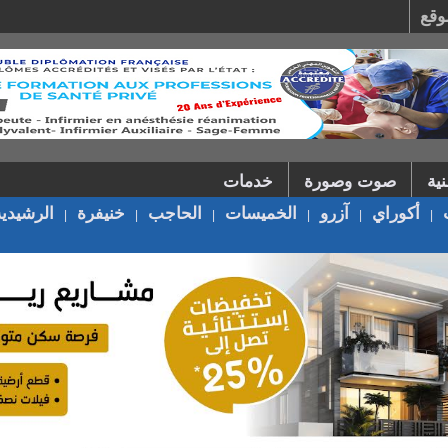
وقع
ية
صوت وصورة
خدمات
أكوراي
آزرو
الخميسات
الحاجب
خنيفرة
الرشيدية
|
|
|
|
|
|