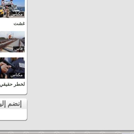
مكناس
غشت
فاس
مكناس
لخطر حقيقي
إنضم إلينا على الفايسبوك