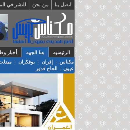
اتصل بنا
من نحن
للنشر في الم
الرئيسية
هنا الجهة
أخبار وطن
مكناس
إفران
بوفكران
ميدلت
|
|
|
عيون
الحاج قدور
|