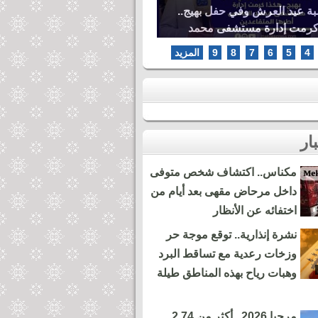
بة عيد العرش وفي حفل بهيج..
كرمت إدارة مستشفى محمد
ها المتقاعدين
4
5
6
7
8
9
المزيد
مكناس.. اكتشاف شخص متوفى
داخل مرحاض مقهى بعد أيام من
اختفائه عن الأنظار
نشرة إنذارية.. توقع موجة حر
وزخات رعدية مع تساقط البرد
وهبات رياح بهذه المناطق طيلة
مرحبا 2026.. أكثر من 2,74