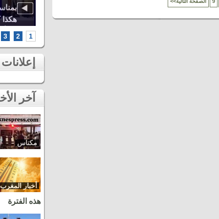
9
<<الصفحة التالية
اوة..
أشهر الطائفات العيساوية، دنيا باطما
بمناس
كبرى
ومروان حاجي.. شاهد أقوى لحظات ثاني
هكذا 
سهرات مهرجان عيساوة بمكناس
الخامس أطر
3
2
1
إعلانات
آخر الأخبار
مكناس
أخبار المغرب
هذه الفترة