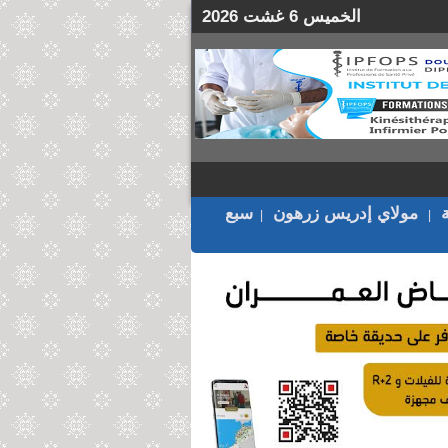
الخميس 6 غشت 2026
مولاي إدريس زرهون
سبع
|
|