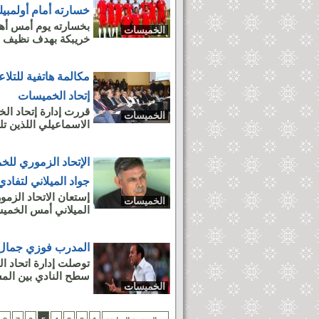
خسارته أمام أولمبي
بخسارته يوم أمس أهم
الخميسات
خريبكة بهدف نظيف عن الجولة 26 من الدوري الإ
مكالمة هاتفية للتلاع
إتحاد الخميسات
قررت إدارة إتحاد ال
الخميسات
الاسماعيلي اللذين تل
الإتحاد الزموري لل
جواد الميلاني لتفادي
إستعان الاتحاد الزم
الخميسات
الميلاني أمس الخميس،
المدرب فوزي جمال 
توصلت إدارة اتحاد ا
سطح النادي بين الم
الخميسات