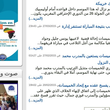
ك خريبكة
 نزال له هذا الموسم داخل قواعده أمام أوليمبيك
حترافي المغربي، يكون...
(المزيد...)
ب بنتيجة المباراة تستنفر إدارة
في 27/03/2015 على 23h43
خميسات إحالة قضية لاعبيها يونس جليل وجواد
قيا مكالمة من أجل التلاعب في مباراة فريقهما...
(المزيد...)
خميسات يستعين بالمدرب محمد
في 27/02/2015 على 01h27
 النزول
وري للخميسات متذيل الترتيب بالمدرب محمد جواد
 حتى نهاية الموسم، أملا في البقاء بدوري...
صوت و صورة
(المزيد...)
يفسخ عقده مع إتحاد الخميسات
في 20/02/2015 على 19h02
لخميسات إلى اتفاق لإنهاء الخلاف الذي ظهر على
سؤولين والمدرب فوزي جمال، حيث تقرر فسخ عقد...
(المزيد...)