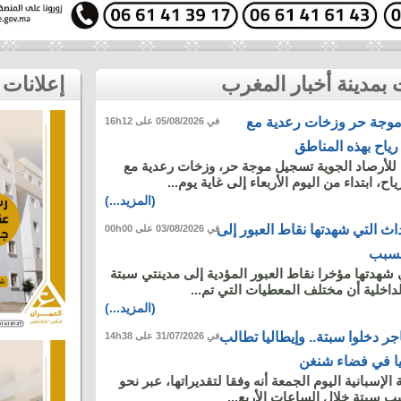
إعلانات
ع موجة حر وزخات رعدية مع
في 05/08/2026 على 16h12
رياح بهذه المناطق
ة للأرصاد الجوية تسجيل موجة حر، وزخات رعدية مع
ح، ابتداء من اليوم الأربعاء إلى غاية يوم...
(المزيد...)
داث التي شهدتها نقاط العبور إلى
في 03/08/2026 على 00h00
بسبب
 شهدتها مؤخرا نقاط العبور المؤدية إلى مدينتي سبتة
الداخلية أن مختلف المعطيات التي تم...
(المزيد...)
 ألف مهاجر دخلوا سبتة.. وإيطاليا تطالب
في 31/07/2026 على 14h38
يا في فضاء شنغن
لإسبانية اليوم الجمعة ‌أنه وفقا ‌لتقديراتها، عبر نحو