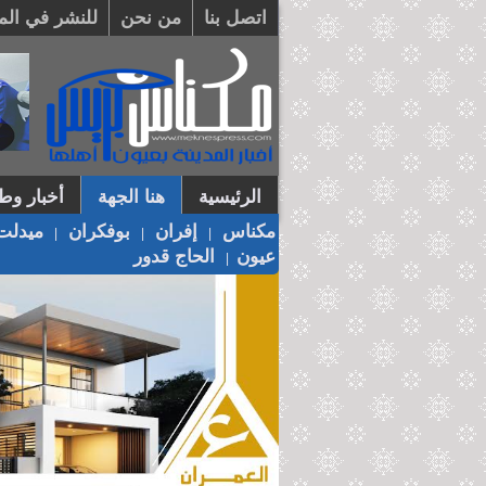
اتصل بنا
من نحن
للنشر في الم
الرئيسية
هنا الجهة
أخبار وطن
مكناس
إفران
بوفكران
ميدلت
|
|
|
عيون
الحاج قدور
|