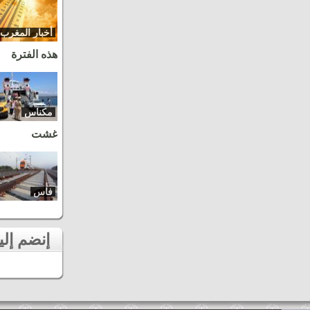
أخبار المغرب
هذه الفترة
مكناس
غشت
فاس
إنضم إلينا على الفايسبوك