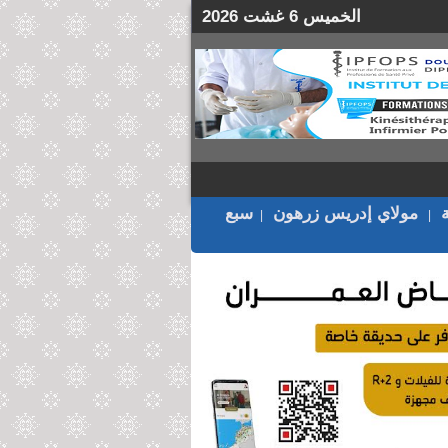
الخميس 6 غشت 2026
مولاي إدريس زرهون
سبع
|
|