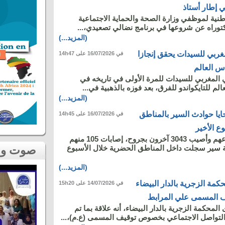
ي إطار أستاذ
طنية لموظفي وزارة الصحة والحماية الاجتماعية
كتوراه عن شروعها في برنامج نضالي تصعيدي،...
(المزيد...)
غربي للسيدات يحقق إنجازا
في 16/07/2026 على 14h47
س العالم
المغربي للسيدات للمرة الأولى في تاريخه في
لم للتايكواندو للفرق، بعد فوزه بالذهبية في...
(المزيد...)
يا حوادث السير بالمناطق
في 16/07/2026 على 14h45
ع الأخير
لقي 27 شخصا مصرعهم وأصيب 3043 آخرون بجروح، إصابات 105 منهم
 في 2230 حادثة سير سجلت داخل المناطق الحضرية خلال الأسبوع
صوت و صورة
(المزيد...)
كمة الزجرية بالدار البيضاء
في 14/07/2026 على 15h20
 المسمى علي المرابط
لمحكمة الزجرية بالدار البيضاء، أنه علاقة بما تم
التواصل الاجتماعي بخصوص توقيف المسمى (ع.م)،...