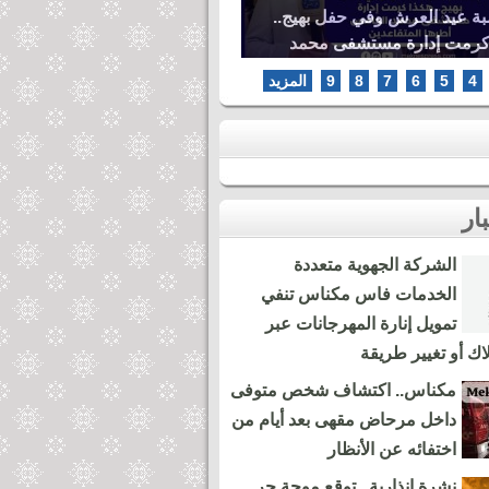
بة عيد العرش وفي حفل بهيج..
كرمت إدارة مستشفى محمد
ها المتقاعدين
4
5
6
7
8
9
المزيد
الشركة الجهوية متعددة
الخدمات فاس مكناس تنفي
تمويل إنارة المهرجانات عبر
لاك أو تغيير طريقة
مكناس.. اكتشاف شخص متوفى
داخل مرحاض مقهى بعد أيام من
اختفائه عن الأنظار
نشرة إنذارية.. توقع موجة حر