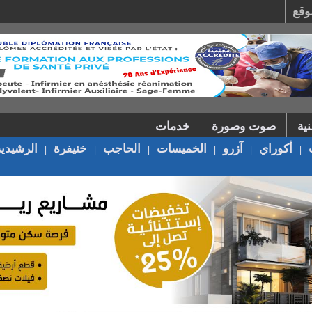
وقع
ية
صوت وصورة
خدمات
أكوراي
آزرو
الخميسات
الحاجب
خنيفرة
الرشيدية
|
|
|
|
|
|