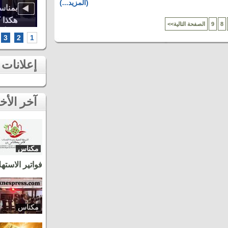
(المزيد...)
اوة..
أشهر الطائفات العيساوية، دنيا باطما
بمناس
كبرى
ومروان حاجي.. شاهد أقوى لحظات ثاني
هكذا 
8
9
<<الصفحة التالية
سهرات مهرجان عيساوة بمكناس
الخامس أطر
3
2
1
إعلانات
آخر الأخبار
مكناس
فواتير الاسته
مكناس