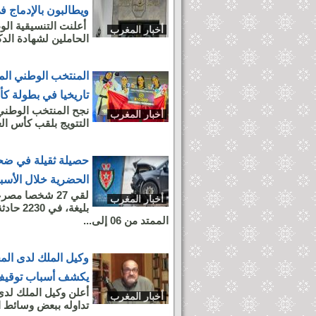
ويطالبون بالإدماج ف
أعلنت التنسيقية الو
أخبار المغرب
الحاملين لشهادة الد
المنتخب الوطني الم
تاريخيا في بطولة كأ
نجح المنتخب الوطني 
أخبار المغرب
التتويج بلقب كأس العا
حصيلة ثقيلة في ضحا
الحضرية خلال الأسبو
أخبار المغرب
بليغة،
الممتد من 06 إلى...
وكيل الملك لدى المح
يكشف أسباب توقيف
أعلن وكيل الملك لدى ا
أخبار المغرب
تداوله ببعض وسائط 