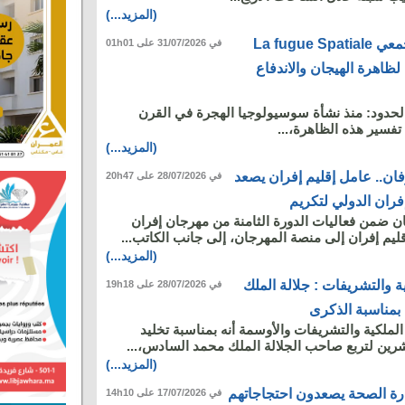
(المزيد...)
الانفلات المجالي الجمعي La fugue Spatiale
في 31/07/2026 على 01h01
- تفكيك لظاهرة الهيجان والاندفاع
حدود: منذ نشأة سوسيولوجيا الهجرة في القرن
فسير هذه الظاهرة،...
(المزيد...)
ن.. عامل إقليم إفران يصعد
في 28/07/2026 على 20h47
ران الدولي لتكريم
 ضمن فعاليات الدورة الثامنة من مهرجان إفران
ليم إفران إلى منصة المهرجان، إلى جانب الكاتب...
(المزيد...)
ة والتشريفات : جلالة الملك
في 28/07/2026 على 19h18
بمناسبة الذكرى
لملكية والتشريفات والأوسمة أنه بمناسبة تخليد
شرين لتربع صاحب الجلالة الملك محمد السادس،...
(المزيد...)
زارة الصحة يصعدون احتجاجاتهم
في 17/07/2026 على 14h10