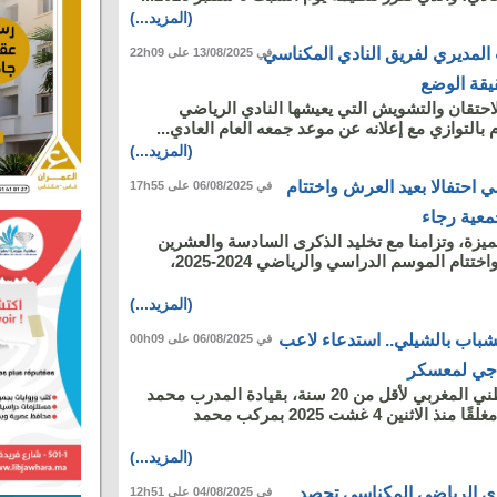
(المزيد...)
 المديري لفريق النادي المكناسي
في 13/08/2025 على 22h09
يقة الوضع
حتقان والتشويش التي يعيشها النادي الرياضي
بالتوازي مع إعلانه عن موعد جمعه العام العادي...
(المزيد...)
احتفالا بعيد العرش واختتام
في 06/08/2025 على 17h55
معية رجاء
ميزة، وتزامنا مع تخليد الذكرى السادسة والعشرين
لعيد العرش المجيد، واختتام الموسم الدراسي والرياضي 2024-2025،
(المزيد...)
لشباب بالشيلي.. استدعاء لاعب
في 06/08/2025 على 00h09
اجي لمعسكر
يخوض المنتخب الوطني المغربي لأقل من 20 سنة، بقيادة المدرب محمد
وهبي، تجمعا إعداديًا مغلقًا منذ الاثنين 4 غشت 2025 بمركب محمد
(المزيد...)
ادي الرياضي المكناسي تحصد
في 04/08/2025 على 12h51