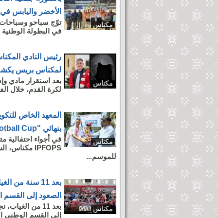
الأخضر واليابس في 
توّج سباحو وسباحات
مكناس
في البطولة الوطنية لل
رئيس النادي المكنا
لمكناس بريس يكش
بعد استقرار مادي وإ
مكناس
لكرة القدم، خلال الفت
المعهد الخاص للتكو
بنهائي "IPFOPS Football Cup" احتفاءً بذكرى
في أجواء احتفالية م
مكناس
IPFOPS مكناس،
للموسم...
بعد 11 سنة من 
الصعود إلى القسم ا
بعد 11 من الغي
مكناس
إلى القسم الوطني ا