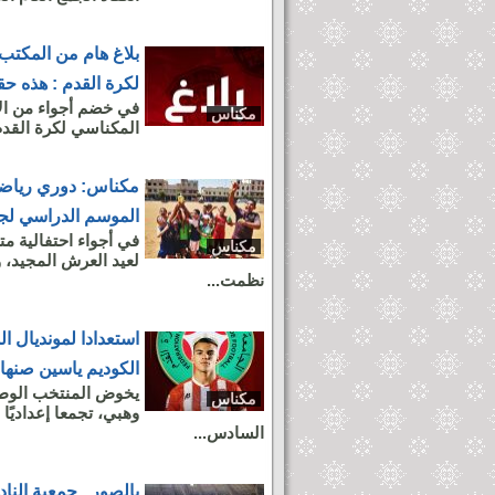
بلاغ هام من المكتب
لكرة القدم : هذه حق
في خضم أجواء من الا
مكناس
المكناسي لكرة القدم 
مكناس: دوري رياضي 
الموسم الدراسي لج
في أجواء احتفالية مت
مكناس
نظمت...
استعدادا لمونديال ا
الكوديم ياسين صنه
مكناس
السادس...
بالصور.. جمعية الن