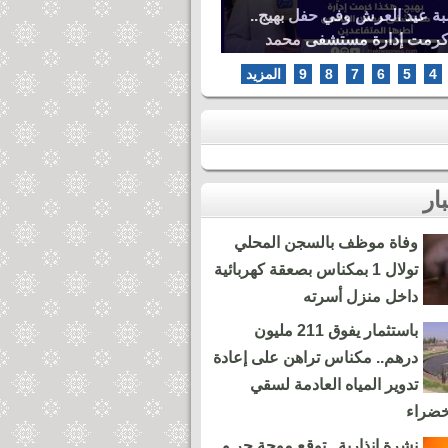
بة عيد العرش وفي حفل بهيج..
كرمت إدارة مستشفى محمد
ها المتقاعدين
4
5
6
7
8
9
المزيد
وفاة موظف بالسجن المحلي
تولال 1 بمكناس بصعقة كهربائية
داخل منزل أسرته
باستثمار يفوق 211 مليون
درهم.. مكناس تراهن على إعادة
تدوير المياه العادمة لسقي
خضراء
نشرة إنذارية.. توقع موجة حر و