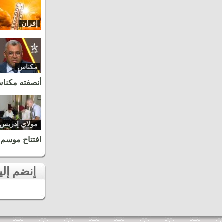
إفران
مكناس
أنصفته مكنا
مولاي إدريس
زرهون
افتتاح موسم 
إنضم إلينا على الفايسبوك