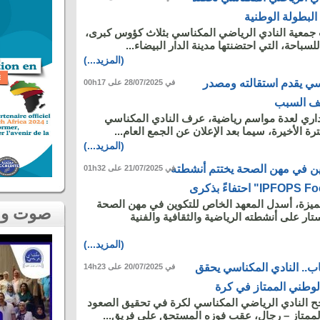
البطولة الوطنية
 جمعية النادي الرياضي المكناسي بثلاث كؤوس كبرى،
سباحة، التي احتضنتها مدينة الدار البيضاء...
(المزيد...)
سي يقدم استقالته ومصدر
في 28/07/2025 على 00h17
ف السبب
داري لعدة مواسم رياضية، عرف النادي المكناسي
رة الأخيرة، سيما بعد الإعلان عن الجمع العام...
(المزيد...)
ين في مهن الصحة يختتم أنشطته
في 21/07/2025 على 01h32
تميزة، أسدل المعهد الخاص للتكوين في مهن الصحة
صوت و صورة
 الستار على أنشطته الرياضية والثقافية والفنية
(المزيد...)
الغياب.. النادي المكناسي يحقق
في 20/07/2025 على 14h23
لوطني الممتاز في كرة
اب، نجح النادي الرياضي المكناسي لكرة في تحقيق الصعود
لممتاز – رجال، عقب فوزه المستحق على فريق...