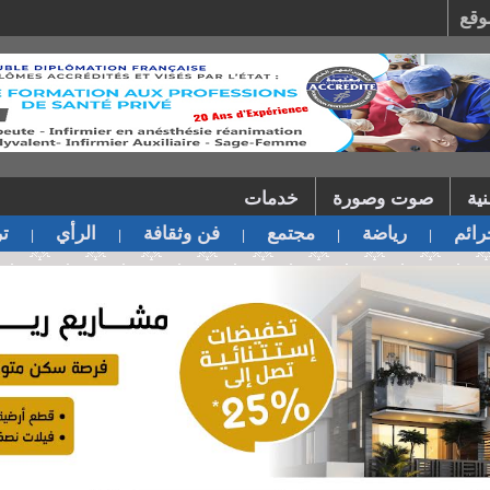
وقع
ية
صوت وصورة
خدمات
ائم
رياضة
مجتمع
فن وثقافة
الرأي
تر
|
|
|
|
|