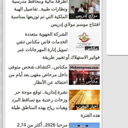
أظرفة مالية ومحافظ مدرسية
أشهر الطائفات العيساوية، دنيا باطما
ونظارات طبية.. تفاصيل الهبة
ومروان حاجي.. شاهد أقوى لحظات ثاني
مولاي إدريس
الملكية التي تم توزيعها بمناسبة
زرهون
سهرات مهرجان عيساوة بمكناس
افتتاح موسم مولاي إدريس
الشركة الجهوية متعددة
الخدمات فاس مكناس تنفي
مكناس
تمويل إنارة المهرجانات عبر
أمام جماهير غفيرة لمهرجان عيساوة..
فواتير الاستهلاك أو تغيير طريقة
لحظة خروج الدخلة العيساوية الكبرى
مكناس.. اكتشاف شخص متوفى
من باب منصور
داخل مرحاض مقهى بعد أيام من
مكناس
اختفائه عن الأنظار
نشرة إنذارية.. توقع موجة حر
وزخات رعدية مع تساقط البرد
مهرجان عيساوة بمكناس يحول باب
أخبار المغرب
وهبات رياح بهذه المناطق طيلة
منصور إلى لوحة فنية ساحرة
هذه الفترة
مرحبا 2026.. أكثر من 2,74