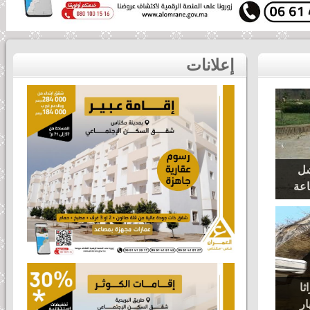
إعلانات
شل
اعة
اثا
ار