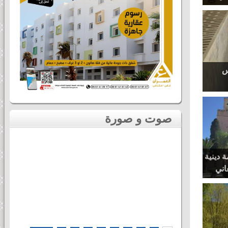
س
صوت و صورة
 دينية
اني
فل بهيج..
ى محمد