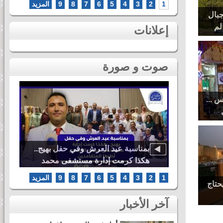
1
2
3
4
5
6
7
8
9
المزيد
جبال
لم
إعلانات
صوت و صورة
س ...
بمناسبة عيد العرش وفي حفل بهيج..
هكذا كرمت إدارة مستشفى محمد
الخامس أطرها المتقاعدين
1
2
3
4
5
6
7
8
9
المزيد
حتاج
آخر الأخبار