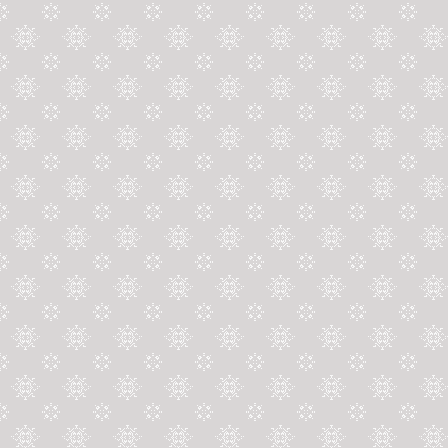
الجنرال الحسين مزرد صانع ملحمة
معركة بئر أنزران ومرعب البوليساريو الذي
وافته المنية بمكناس
من حفل تخرج الفوج الـ 61 للسلك
العادي لرجال السلطة والفوج الـ 11
لمفتشي الإدارة الترابية
المجموعة الصحية الترابية فاس مكناس
تحت مجهر الجامعة الوطنية للصحة في
ندوة علمية بمكناس