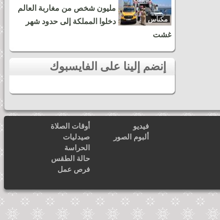
مليون شخص من مغاربة العالم
مكناس
دخلوا المملكة إلى حدود شهر
غشت
المعهد الخاص للتكوين في مهن الصحة
بمكناس يختتم النسخة الثالثة من دوري
إنضم إلينا على الفايسبوك
كرة القدم
فيديو
أوقات الصلاة
بالفيديو.. تشييع جثمان صانع ملحمة بئر
ألبوم الصور
صيدليات
انزران ومرعب البوليساريو الجنرال
الحراسة
الحسين مزرد بمكناس
حالة الطقس
فرص عمل
لقاء صحفي لقناة فرنسية مع الراحل