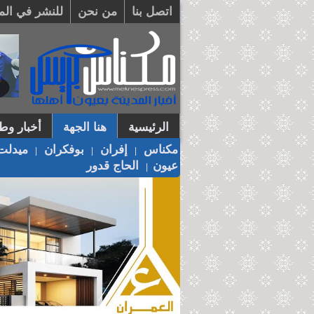
اتصل بنا
من نحن
للنشر في الم
الرئيسية
هنا الجهة
أخبار وطن
مكناس
إفران
بوفكران
ميدلت
|
|
|
عيون
الحاج قدور
|