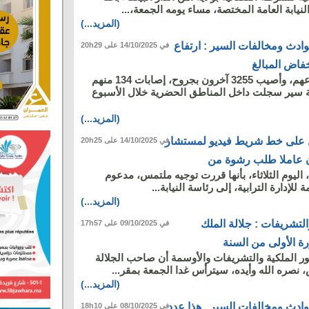
يابة العامة المختصة، مساء يومه الجمعة،...
(المزيد...)
دث ومخالفات السير : ارتفاع
في 14/10/2025 على 20h29
فاض المبالغ
لقي 32 شخصا مصرعهم، وأصيب 3255 آخرون بجروح، إصابات 134 منهم
 في 2453 حادثة سير سجلت داخل المناطق ‏الحضرية خلال الأسبوع
(المزيد...)
خل على خط شريط فيديو لمستشار
في 14/10/2025 على 20h25
 عاملا طلب رشوة من
 اليوم الثلاثاء، بأنها قررت توجيه ملتمس، مدعوم
 للإدارة الترابية، إلى رئاسة النيابة...
(المزيد...)
التشريفات : جلالة الملك
في 09/10/2025 على 17h57
ة الأولى من السنة
ور الملكية والتشريفات والأوسمة أن صاحب الجلالة
نصره الله وأيده، سيترأس غدا الجمعة بمقر...
(المزيد...)
دث ومخالفات السير.. هذا عدد
في 08/10/2025 على 18h10