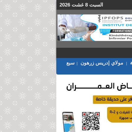
السبت 8 غشت 2026
مولاي إدريس زرهون
سبع
|
|