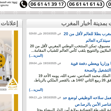
إعلانات
مونديال الشيلي : المغرب بطلا للعالم لأقل من 20
في 20/10/2025 على 02h50
سيتذكره العالم
في إنجاز تاريخي غير مسبوق، تمكن المنتخب الوطني المغربي لأقل من 20
لايين والتتويج بلقب كأس العالم للشباب المقامة...
(المزيد...)
وزاريا ويعطي دفعة قوية
في 19/10/2025 على 20h54
 التشغيل والصحة
ترأس صاحب الجلالة الملك محمد السادس، نصره الله، يومه الأحد 19
أكتوبر 2025 م، الموافق 26 ربيع الثاني 1447 هـ، بالقصر الملكي بالرباط،
(المزيد...)
مل سلاحه الوظيفي لوضع حد
في 18/10/2025 على 00h13
عناصر الأمن بالرصا.ص
ة للشرطة القضائية بولاية أمن الدار البيضاء بحثا