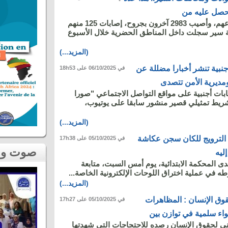
متحصل عليه من
لقي 12 شخصا مصرعهم، وأصيب 2983 آخرون بجروح، إصابات 125 منهم
 في 2277 حادثة سير سجلت داخل المناطق الحضرية خلال الأسبوع
(المزيد...)
بية تنشر أخبارا مضللة عن
في 06/10/2025 على 18h53
ديرية الأمن تتصدى
 أجنبية على مواقع التواصل الاجتماعي "صورا
ريط تمثيلي قصير منشور سابقا على يوتيوب،
(المزيد...)
 الترويج للكان سجن عكاشة
في 05/10/2025 على 17h38
صوت و صورة
ليه
لدى المحكمة الابتدائية، يوم أمس السبت، متابعة
في عملية اختراق اللوحات الإلكترونية الخاصة...
(المزيد...)
ق الإنسان : المظاهرات
في 05/10/2025 على 17h27
اء سلمية في توازن بين
 لحقوق الإنسان رصده للاحتجاجات التي شهدتها