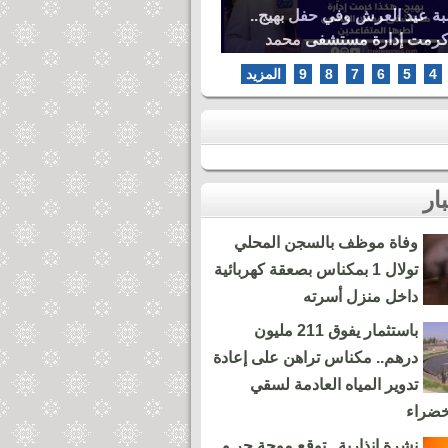
بة عيد العرش وفي حفل بهيج..
كرمت إدارة مستشفى محمد
ها المتقاعدين
4
5
6
7
8
9
المزيد
وفاة موظف بالسجن المحلي
تولال 1 بمكناس بصعقة كهربائية
داخل منزل أسرته
باستثمار يفوق 211 مليون
درهم.. مكناس تراهن على إعادة
تدوير المياه العادمة لسقي
خضراء
نشرة إنذارية.. توقع موجة حر و