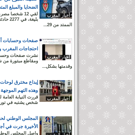
الضحايا والمبلغ ال
أخبار المغرب
بليغة،
الممتد من 29...
صفحات وحسابات أجن
احتجاجات المغرب وم
نشرت صفحات وحسابات
أخبار المغرب
ومقاطع مبتورة من ش
وقدمتها بشكل...
إيداع مخترق لوحات
وهذه التهم الموجهة إ
قررت النيابة العامة 
أخبار المغرب
شخص يشتبه في تورطه 
المجلس الوطني لحقو
الأخيرة جرت في أجو
واصل المجلس الوطني
أخبار المغرب