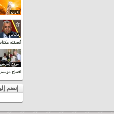
إفران
مكناس
أنصفته مكنا
مولاي إدريس
زرهون
افتتاح موسم 
إنضم إلينا على الفايسبوك