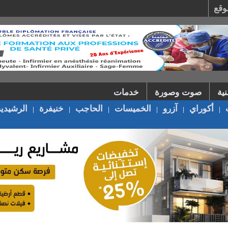
وقع
ية
صوت وصورة
خدمات
أكوراي
آزرو
الخميسات
الحاجب
خنيفرة
الرشيدية
|
|
|
|
|
|