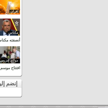
إفران
مكناس
أنصفته مكنا
مولاي إدريس
زرهون
افتتاح موسم 
إنضم إلينا على الفايسبوك