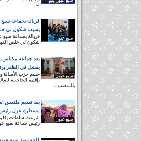
سبع عيون
:...
قربالة بجماعة سبع ع
بسبب شكون لي خلص
قربالة بجماعة سبع ع
سبع عيون
شكون لي خلص القهوة
بعد جماعة مكناس.. ت
يفشل في الظفر برئ
حسم حزب الأصالة وا
سبع عيون
بإقليم الحاجب، لصال
بالمنصب...
بعد تقديم ملتمس است
مسطرة عزل رئيس 
شرعت سلطات إقليم 
سبع عيون
رئيس جماعة سبع عيون
فاجعة تهز سبع عيو