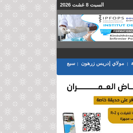
السبت 8 غشت 2026
مولاي إدريس زرهون
سبع
|
|