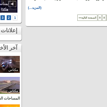
اوة..
أشهر الطائفات العيساوية، دنيا باطما
بمناس
(المزيد...)
كبرى
ومروان حاجي.. شاهد أقوى لحظات ثاني
هكذا 
سهرات مهرجان عيساوة بمكناس
الخامس أطر
3
2
1
8
9
<<الصفحة التالية
إعلانات
آخر الأخبار
مكناس
مكناس
المساحات ال