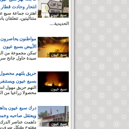
انتحار وحادث قطار 
اهتزت جماعة سبع عي
سبع عيون
متتاليتين، تتعلقان
الحديدية....
مواطنون يحاصرون ل
الأبيض بسبع عيون
تمكن مجموعة من المو
سبع عيون
سيدة حاول جانح سرقته
بسبع عيون ويستنفر ا
التهم حريق مهول اند
سبع عيون
محصولا زراعيا من القمح و
درك سبع عيون يدا
ويعتقل صاحبه وخمس
داهمت عناصر الدرك 
سبع عيون
مفتوح بشكل سري،بحي