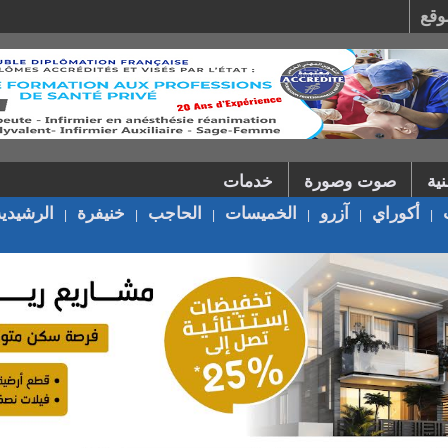
وقع
ية
صوت وصورة
خدمات
أكوراي
آزرو
الخميسات
الحاجب
خنيفرة
الرشيدية
|
|
|
|
|
|