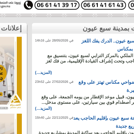
إعلانات
بع عيون.. الدرك يفك اللغز
في 28/05/2026 على 14h16
 بمكناس
لملكي بالمركز الترابي لسبع عيون، بتنسيق مع
اجب وتحت إشراف القيادة الإقليمية، من فك لغز
(المزيد...)
واحي مكناس تهتز على وقع
في 27/02/2026 على 23h52
ر.ة
ن، قبيل موعد الإفطار من يومه الجمعة، على وقع
ثر اصطدام قوي بين سيارتين، على مستوى مدخل...
(المزيد...)
عة سبع عيون بإقليم الحاجب يعد
في 22/11/2025 على 15h40
يع جديدة
 بإقليم الحاجب يعد ساكنة المدينة بمشاريع جديدة