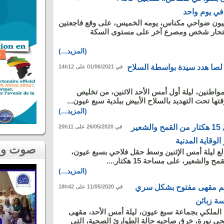
في يوم واحد
ون ضواحي مكناس، يومه الخميس، على وقع فاجعتين
 بانتحار شخص ومصرع آخر على مستوى السكة
(المزيد...)
صا هدد سيدة بواسطة السلاح
في 01/06/2021 على 14h12
اطنين، ليلة أول أمس الأحد الاثنين، من تخليص
ا تحت التهديد بالسلاح الأبيض ببلدية سبع عيون...
(المزيد...)
حريق يلتهم محصول 15 هكتار من القمح والشعير
في 26/05/2020 على 20h11
لوقاية المدنية
صوت و صورة
لع ليلة أمس الإثنين وسط حقل فلاحي بسبع عيون،
الشعير، على مساحة 15 هكتار....
(المزيد...)
هم مقهى مفتوح بشكل سري
في 11/05/2020 على 18h42
ة زبائن
الملكي بجماعة سبع عيون، ليلة أمس الأحد، مقهى
 نورة، خرق صاحبه حالة الطوارئ الصحية، التي