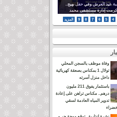
بة عيد العرش وفي حفل بهيج..
كرمت إدارة مستشفى محمد
ها المتقاعدين
4
5
6
7
8
9
المزيد
وفاة موظف بالسجن المحلي
تولال 1 بمكناس بصعقة كهربائية
داخل منزل أسرته
باستثمار يفوق 211 مليون
درهم.. مكناس تراهن على إعادة
تدوير المياه العادمة لسقي
خضراء
نشرة إنذارية.. توقع موجة حر و