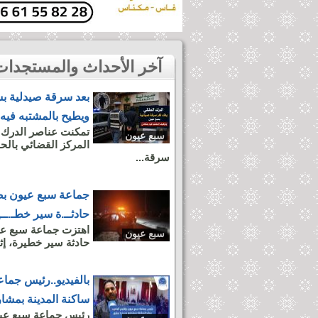
آخر الأحداث والمستجدات بمدينة سبع عيون
بعد سرقة صيدلية بس
ويطيح بالمشتبه فيه
تمكنت عناصر الدرك ا
سبع عيون
المركز القضائي بالح
سرقة...
جماعة سبع عيون بض
حادثــ.ة سير خطـ.ــي
اهتزت جماعة سبع عيو
سبع عيون
حادثة سير خطيرة، إ
بالفيديو..رئيس جما
ساكنة المدينة بمشار
رئيس جماعة سبع عيون