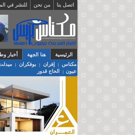
اتصل بنا
من نحن
للنشر في الم
الرئيسية
هنا الجهة
أخبار وطن
مكناس
إفران
بوفكران
ميدلت
|
|
|
عيون
الحاج قدور
|