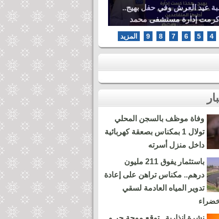
بة عيد العرش وفي حفل بهيج..
كرمت إدارة مستشفى محمد
ها المتقاعدين
4
5
6
7
8
9
المزيد
وفاة موظف بالسجن المحلي
تولال 1 بمكناس بصعقة كهربائية
داخل منزل أسرته
باستثمار يفوق 211 مليون
درهم.. مكناس تراهن على إعادة
تدوير المياه العادمة لسقي
خضراء
نشرة إنذارية.. توقع موجة حر و