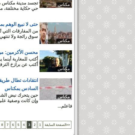
تجسد مدينة مكناس م
مكناس
حي حكاية مختلفة، مس
حتى لا نبيع الوهم ب
من المفارقات التي تُ
سوق رائجة ولا تنتهي 
مكناس
محسن الأكرمين: من ال
أكتب للمغاربة أينما 
أكتب عن برازخ الترف
مكناس
انتقادات تطال طري
السادس بمكناس
حين يتحرك نبض الشا
مكناس
وإن كانت وصفية على
فاعلم...
الصفحة السابقة>>
1
2
3
4
5
6
7
8