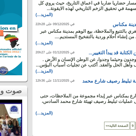
سار حضاريا ضاربا في اعماق التاريخ، حيث يروي كل
همة في تحقيق الزخم التاريخي لهذه الايقونة...
(المزيد...)
مدينة مكناس
في 09/12/2025 على 22h28
غري بالتتبع والملاحظة، بيع الوهم بمدينة مكناس عبر
من إنشاء أحلام وردية بالتفخيخ المستديم....
(المزيد...)
كتابة قد يبدأ التغيير...
في 01/12/2025 على 20h27
يوجدون وحيثما وجدوا، عن الوطن الإنسان و الأرض .
 وأهل الحل والعقد. أكتب عن تجليات أسباب البؤس...
(المزيد...)
قة تبليط رصيف شارع محمد
في 11/11/2025 على 12h36
صوت و صورة
رع بمكناس عبر إبداء مجموعة من الملاحظات، حتى
 عمليات تبليط رصيف تهيئة شارع محمد السادس،
(المزيد...)
9
<<الصفحة التالية