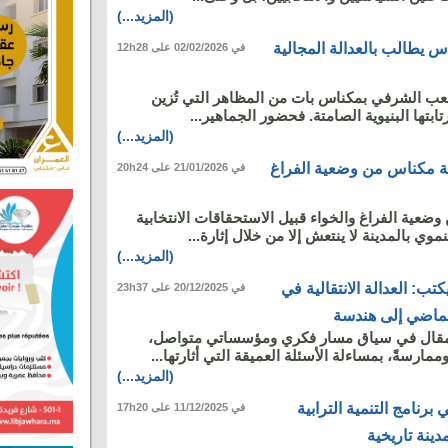
(المزيد...)
س يطالب بالعدالة المجالية
في 02/02/2026 على 12h28
عب الشرفي بمكناس بات من المظاهر التي تُزين
تابتها البنيوية الصامتة. فحضور الجماهير...
(المزيد...)
ة مكناس من وضعية الفراغ
في 21/01/2026 على 20h24
ضعية الفراغ والخواء قبيل الاستحقاقات الانتخابية
موي بالمدينة لا ينتعش إلا من خلال إثارة...
(المزيد...)
تب: العدالة الانتقالية في
في 20/12/2025 على 23h37
لماضي إلى هندسة
المقال في سياق مسار فكري ومؤسساتي متواصل،
وممارسةً، بمساءلة الأسئلة العميقة التي أثارتها...
(المزيد...)
رنامج التنمية الترابية
في 11/12/2025 على 17h20
دينة تاريخية