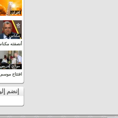
إفران
مكناس
أنصفته مكنا
مولاي إدريس
زرهون
افتتاح موسم 
إنضم إلينا على الفايسبوك