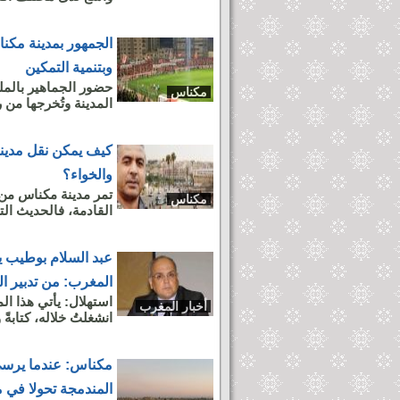
الجمهور بمدينة مكنا
وبتنمية التمكين
حضور الجماهير بالمل
مكناس
المدينة وتُخرجها من ر
كيف يمكن نقل مدين
والخواء؟
تمر مدينة مكناس من و
مكناس
القادمة، فالحديث التن
عبد السلام بوطيب يك
المغرب: من تدبير ا
استهلال: يأتي هذا 
أخبار المغرب
انشغلتُ خلاله، كتابةً 
مكناس: عندما يرسي ب
المندمجة تحولا في م