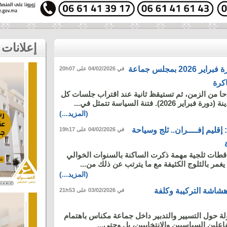
إعلانات
على مسؤوليتي: دورة فبراير 2026 بمجلس جماعة
في 04/02/2026 على 20h07
كرة
دَحا من الزمن، ثم تستيقظ ثانية عند اقتراب جلسات كل
2). فتنة السياسة تتمثل في...
(المزيد...)
ليم إفــــران.. ثلج وسياحة
في 04/02/2026 على 19h17
قطات ثلجية مهمة ذكرت الساكنة بالسنوات الخوالي
 يغمر بالثلوج الكثيفة مع ما يترتب عن ذلك من...
(المزيد...)
اشة التركيبة وكلفة
في 03/02/2026 على 21h53
اولة حول التسيير والتدبير داخل جماعة مكناس باهتمام
لين السياسيين والانتخابيين، بل وحتى...