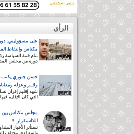
الرأي
مكناس والنقاط الما
تنام فتنة السياسة رَ
مكناس
دورة من مجلس المدينة (دورة فبراير 026
حسن جبوري يكتب : إق
وقــر وعزلة ومعاناة
شهد إقليم إفران تسا
إفران
التي كان الإقليم فيها
مجلس مكناس بين هش
اللااستقرار..!!
تستأثر الأخبار المتد
مكناس
واسع لدى مختلف الفاع