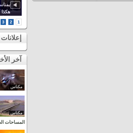
اوة..
أشهر الطائفات العيساوية، دنيا باطما
بمناس
كبرى
ومروان حاجي.. شاهد أقوى لحظات ثاني
هكذا 
سهرات مهرجان عيساوة بمكناس
الخامس أطر
3
2
1
إعلانات
آخر الأخبار
مكناس
مكناس
المساحات ال