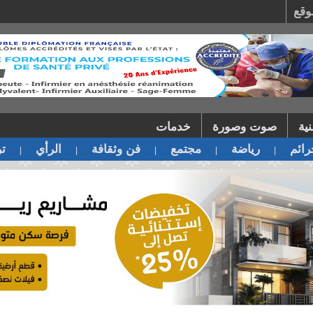
وقع
ية
صوت وصورة
خدمات
ائم
رياضة
مجتمع
فن وثقافة
الرأي
تر
|
|
|
|
|