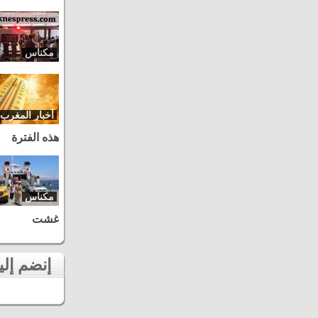
مكناس
أخبار المغرب
هذه الفترة
مكناس
غشت
إنضم إلينا على الفايسبوك