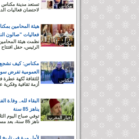
مكناس
لاحتضان فعاليات الدور
هيئة المحامين بمكن
فعاليات "صالون الن
مكناس
الرئيس، حفل افتتاح م
مكناس: كيف نشجع ا
العمومية تفرض سوم
للثقافة نُكهة عطرة ف
مكناس
أزمة ثقافية وفكرية ع
البقاء لله.. وفا.ة ا
يناهز 85 سنة
توفي صباح اليوم الثل
أخبار المغرب
ناهز 85 سنة، بعد مسيرة فنية حافلة بالعطاء والإبداع، امتدت...
لأول مرة في تاريخ 