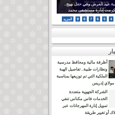
بة عيد العرش وفي حفل بهيج..
كرمت إدارة مستشفى محمد
ها المتقاعدين
4
5
6
7
8
9
المزيد
أظرفة مالية ومحافظ مدرسية
ونظارات طبية.. تفاصيل الهبة
الملكية التي تم توزيعها بمناسبة
مولاي إدريس
الشركة الجهوية متعددة
الخدمات فاس مكناس تنفي
تمويل إنارة المهرجانات عبر
لاك أو تغيير طريقة