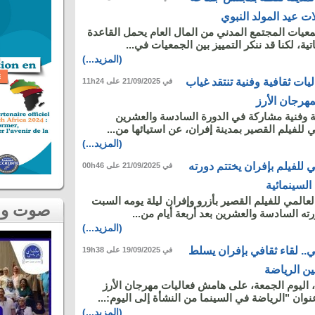
ت عيد المولد النبوي
معيات المجتمع المدني من المال العام يحمل القاعدة
ة، لكنا قد ننكر التمييز بين الجمعيات في...
(المزيد...)
يات ثقافية وفنية تنتقد غياب
في 21/09/2025 على 11h24
مهرجان الأرز
ة وفنية مشاركة في الدورة السادسة والعشرين
 للفيلم القصير بمدينة إفران، عن استيائها من...
(المزيد...)
ي للفيلم بإفران يختتم دورته
في 21/09/2025 على 00h46
عالمي للفيلم القصير بأزرو وإفران ليلة يومه السبت
صوت و صورة
رته السادسة والعشرين بعد أربعة أيام من...
(المزيد...)
ي.. لقاء ثقافي بإفران يسلط
في 19/09/2025 على 19h38
ين الرياضة
 اليوم الجمعة، على هامش فعاليات مهرجان الأرز
وان "الرياضة في السينما من النشأة إلى اليوم:...
(المزيد...)