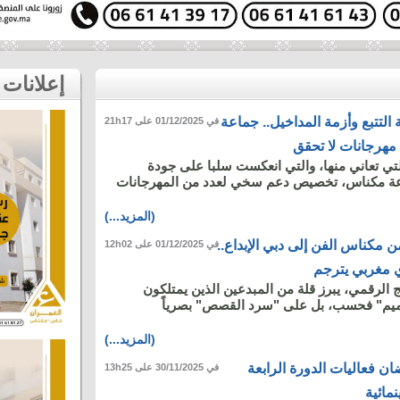
إعلانات
التتبع وأزمة المداخيل.. جماعة
في 01/12/2025 على 21h17
هرجانات لا تحقق
لتي تعاني منها، والتي انعكست سلبا على جودة
عة مكناس، تخصيص دعم سخي لعدد من المهرجانات
(المزيد...)
 مكناس الفن إلى دبي الإبداع..
في 01/12/2025 على 12h02
 مغربي يترجم
 الرقمي، يبرز قلة من المبدعين الذين يمتلكون
صميم" فحسب، بل على "سرد القصص" بصرياً
(المزيد...)
ن فعاليات الدورة الرابعة
في 30/11/2025 على 13h25
مائية