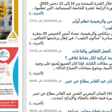
تستعد مدينة مكناس خلال الفترة الممتدة من 10 إلى 13 دجنبر 2025،
ة الرابعة عشرة للجامعة السينمائية، التي تنظّمها...
(المزيد...)
اس والرشيدية تنظم أولى
في 31/10/2025 على 17h31
قيب"
نظمت هيئة المحامين بمكناس والرشيدية، مساء أمس الخميس 30 بمقره
بادرة "صالون النقيب"، في إطار برنامجها الثقافي...
(المزيد...)
لفعل الثقافي والقاعات
في 22/10/2025 على 17h34
ة كرائية لكل نشاط ثقافي ؟
ي مقالات الكتابة. فإذا كان الجميع يُجمع على وجود
المية، وبتنوع مضادات اكتساح الذكاء...
(المزيد...)
لفنان عبد القادر مطاع عن عمر
في 21/10/2025 على 18h45
اثاء الفنان المغربي القدير عبد القادر مطاع عن عمر
(المزيد...)
المدينة نقطة بمجلس جماعة
في 05/10/2025 على 16h00