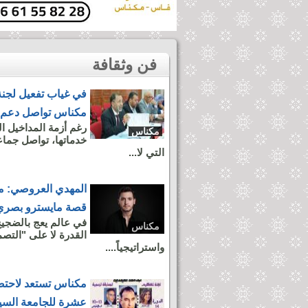
فن وثقافة
في غياب تفعيل لجنة 
مكناس تواصل دعم م
رغم أزمة المداخيل ا
مكناس
خدماتها، تواصل جما
التي لا...
المهدي العروصي: من
قصة مايسترو بصري
في عالم يعج بالضجيج
مكناس
القدرة لا على "الت
واستراتيجياً....
مكناس تستعد لاحتضا
عشرة للجامعة السين