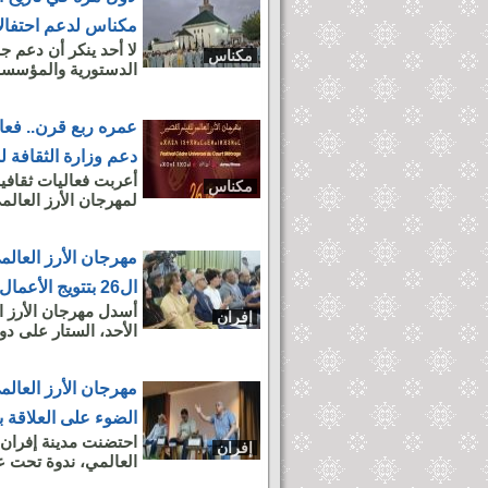
مكناس لدعم احتفالا
لا أحد ينكر أن دعم ج
مكناس
الدستورية والمؤسساتي
عمره ربع قرن.. فعال
دعم وزارة الثقافة ل
أعربت فعاليات ثقافي
مكناس
لمهرجان الأرز العالمي
مهرجان الأرز العالم
ال26 بتتويج الأعمال السينمائية
أسدل مهرجان الأرز ال
إفران
الأحد، الستار على دو
مهرجان الأرز العالم
الضوء على العلاقة ب
احتضنت مدينة إفران،
إفران
العالمي، ندوة تحت عن