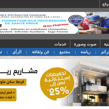
وقع
ية
صوت وصورة
خدمات
ائم
رياضة
مجتمع
فن وثقافة
الرأي
تر
|
|
|
|
|