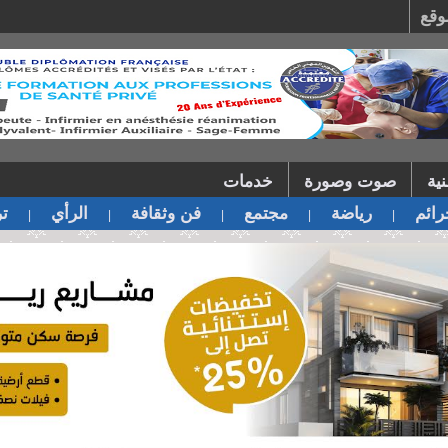
وقع
ية
صوت وصورة
خدمات
ائم
رياضة
مجتمع
فن وثقافة
الرأي
تر
|
|
|
|
|