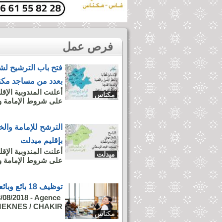
فرص عمل
فتح باب الترشيح لش
بعدد من مساجد مك
أعلنت المندوبية الإق
مكناس
على شروط الإمامة وا
الترشح للإمامة وال
بإقليم ميدلت
أعلنت المندوبية الإق
ميدلت
على شروط الإمامة وا
توظيف 18 بائع وبائعة بمدينة مكناس
3/08/2018 - Agence
MEKNES / CHAKIR...
مكناس