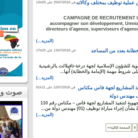
ن عملية توظيف بمختلف وكالاته
في 25/07/2018 على 12h59
CAMPAGNE DE RECRUTEMENT 
accompagner son développement, Umnia
directeurs d’agence, superviseurs d’agence
(المزيد...)
خطابة بعدد من المساجد
في 13/07/2018 على 17h29
وية للشؤون الإسلامية لجهة درعة-تافيلالت بالرشيدية
ى شروط مهمة (الإمامة والخطابة) أنها...
(المزيد...)
فيذ المشاريع لجهة فاس مكناس
في 12/07/2018 على 01h11
صوت و صورة
ف مهندس دولة
قرار لمدير الوكالة الجهوية لتنفيذ المشاريع لجهة فاس – مكناس رقم 110
(المزيد...)
9
<<الصفحة التالية