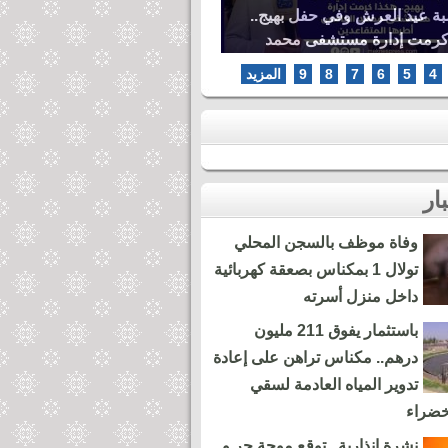
بة عيد العرش وفي حفل بهيج..
كرمت إدارة مستشفى محمد
ها المتقاعدين
4
5
6
7
8
9
المزيد
وفاة موظف بالسجن المحلي
تولال 1 بمكناس بصعقة كهربائية
داخل منزل أسرته
باستثمار يفوق 211 مليون
درهم.. مكناس تراهن على إعادة
تدوير المياه العادمة لسقي
خضراء
نشرة إنذارية.. توقع موجة حر و