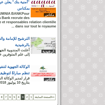
"أمنية بنك" يعلن ع
بمكناس
UMNIA BANKPour
مكناس
 Bank recrute des
 et responsables relation clientèle
dans sur tout le royaume ...
الترشيح للإمامة وال
بالرشيدية
أعلنت المندوبية الجه
الرشيدية
إلى علم المتوفرين عل
الوكالة الجهوية لتن
تنظم مباراةً لتوظي
مكناس
بتاريخ 10 يوليوز 2018 بشأن إجراء مباراة توظيف (01) مهندس دولة من...
الصفحة السابقة>>
1
2
3
4
5
6
7
8