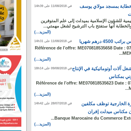
لخطابة بمسجد مولاي يوسف
في 11/08/2018 على 14h39
ت
ليمية للشؤون الإسلامية بميدلت إلى علم المتوفرين
لخطابة أنها ستفتح باب الترشيح لشغل مهمتي...
(المزيد...)
4 درهم شهريا
في 11/08/2018 على 14h31
Référence de l’offre: ME070818535658 Date : 0
MEK
(المزيد...)
مل مشغل آلات أوتوماتيكية في الإنتاج
في 09/08/2018 على 18h14
روني بمكناس
Référence de l’offre: ME070818535623 Date : 0
M
(المزيد...)
ارة الخارجية توظف مكلفين
في 28/07/2018 على 14h42
ن مكناس ميدلت إفران
Banque Marocaine du Commerce Extér
(المزيد...)