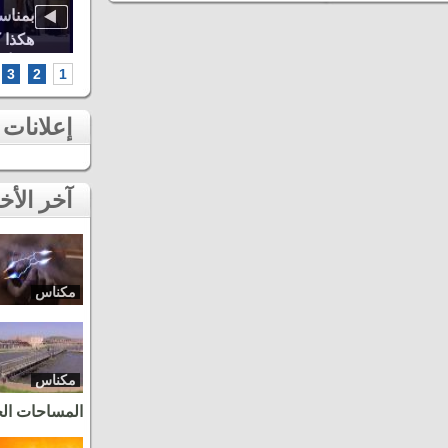
اوة..
أشهر الطائفات العيساوية، دنيا باطما
بمناس
كبرى
ومروان حاجي.. شاهد أقوى لحظات ثاني
هكذا 
سهرات مهرجان عيساوة بمكناس
الخامس أطر
3
2
1
إعلانات
آخر الأخبار
مكناس
مكناس
المساحات ال