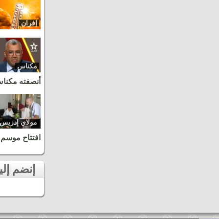
إفران
مكناس
أنصفته مكنا
مولاي إدريس
زرهون
افتتاح موسم 
إنضم إلينا على الفايسبوك