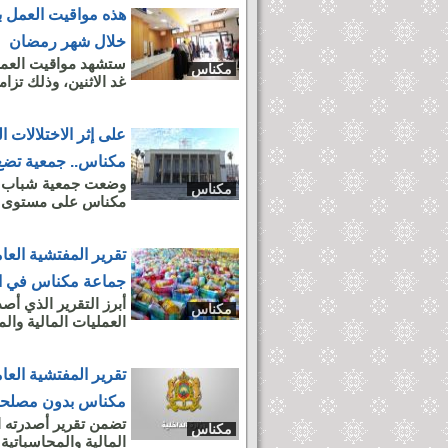
هذه مواقيت العمل ب
خلال شهر رمضان
ستشهد مواقيت العمل 
مكناس
غد الاثنين، وذلك تزا
على إثر الاختلالات ا
مكناس.. جمعية تضع
وضعت جمعية شباب الب
مكناس
مكناس على مستوى حي 
تقرير المفتشية العام
جماعة مكناس في اقت
أبرز التقرير الذي أصد
مكناس
العمليات المالية والم
تقرير المفتشية العام
مكناس بدون مصلحة
تضمن تقرير أصدرته ال
مكناس
المالية والمحاسباتية لجم