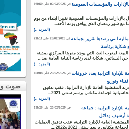
الإدارات والمؤسسات العمومية
في 02/03/2025 على 16h59
بالإدارات والمؤسسات العمومية تغييرا ابتداء من يوم
منا مع شهر رمضان الذي يوافق يومه الأحد...
(المزيد...)
لمالية التي رصدها تقرير بجماعة
في 25/02/2025 على 21h11
 شكاية برئاسة
يعة لمغرب الغد، التي يوجد مقرها المركزي بمدينة
البساتين، شكاية لدى رئاسة النيابة العامة ضد...
(المزيد...)
ة للإدارة الترابية يعدد خروقات
في 23/02/2025 على 15h08
ناء وتوزيع
صوت و صورة
رته المفتشية العامة للإدارة الترابية، عقب تدقيق
حاسباتية لجماعة مكناس برسم سنتي 2021...
(المزيد...)
ة للإدارة الترابية : جماعة
في 23/02/2025 على 13h28
 أرشيف ودلائل
مفتشية العامة للإدارة الترابية، عقب تدقيق العمليات
اعة مكناس برسم سنتي 2021 و2022،...