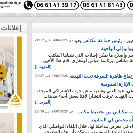
إعلانات
يير.. رئيس جماعة مكناس يعيد
في 04/04/2025 على 21h52
نو إلى الواجهة
ر وإصلاح ما يمكن إصلاحه التي يتبناها المكتب
ة مكناس، برئاسة عباس لومغاري، قام هذا الأخير...
(المزيد...)
فاع ظاهرة السرقة تحت التهديد
في 26/03/2025 على 00h37
لإنارة العمومية
عي، عبد الغني وشعيب، عن حزب الاشتراكي الموحد،
التهديد عرفت انتشارا لافتا ببعض أحياء مدينة...
(المزيد...)
دينة مكناس من تخطيط مكتب
في 24/03/2025 على 23h30
أة مختص في التنشيط
 في معرض مداخلة لها، خلال اللقاء التواصلي الذي
معهد البلدي للموسيقى، مؤكدة أن هذه الفضيحة...