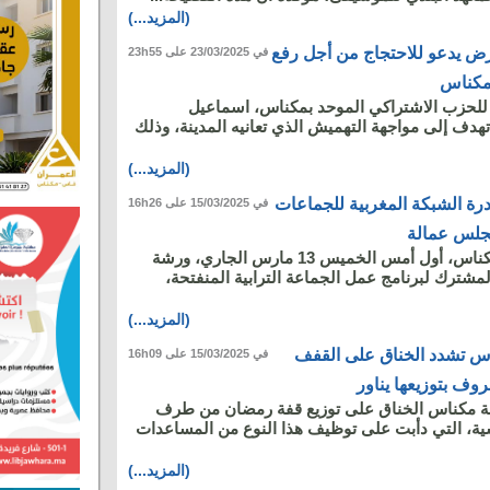
(المزيد...)
ض يدعو للاحتجاج من أجل رفع
في 23/03/2025 على 23h55
مكناس
 للحزب الاشتراكي الموحد بمكناس، اسماعيل
تهدف إلى مواجهة التهميش الذي تعانيه المدينة، وذلك
(المزيد...)
درة الشبكة المغربية للجماعات
في 15/03/2025 على 16h26
 مجلس عمالة
نظم مجلس عمالة مكناس، أول أمس الخميس 13 مارس الجاري، ورشة
لمشترك لبرنامج عمل الجماعة الترابية المنفتحة،
(المزيد...)
 تشدد الخناق على القفف
في 15/03/2025 على 16h09
ف بتوزيعها يناور
مكناس الخناق على توزيع قفة رمضان من طرف
ية، التي دأبت على توظيف هذا النوع من المساعدات
(المزيد...)