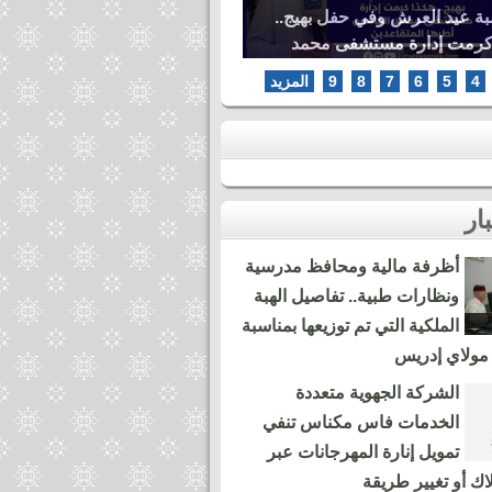
بة عيد العرش وفي حفل بهيج..
كرمت إدارة مستشفى محمد
ها المتقاعدين
4
5
6
7
8
9
المزيد
أظرفة مالية ومحافظ مدرسية
ونظارات طبية.. تفاصيل الهبة
الملكية التي تم توزيعها بمناسبة
مولاي إدريس
الشركة الجهوية متعددة
الخدمات فاس مكناس تنفي
تمويل إنارة المهرجانات عبر
لاك أو تغيير طريقة