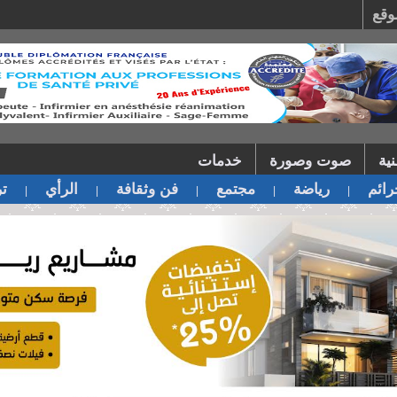
وقع
ية
صوت وصورة
خدمات
ائم
رياضة
مجتمع
فن وثقافة
الرأي
تر
|
|
|
|
|