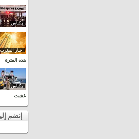
مكناس
أخبار المغرب
هذه الفترة
مكناس
غشت
إنضم إلينا على الفايسبوك