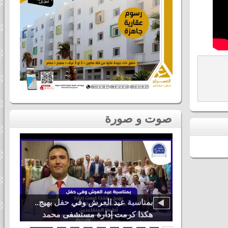
صوت و صورة
دنيا باطما
بمناسبة عيد العرش وفي حفل بهيج..
ى لحظات ثاني
هكذا كرمت إدارة مستشفى محمد
اس
الخامس أطرها المتقاعدين