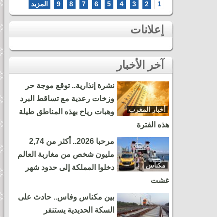
1
2
3
4
5
6
7
8
9
المزيد
إعلانات
آخر الأخبار
نشرة إنذارية.. توقع موجة حر
وزخات رعدية مع تساقط البرد
أخبار المغرب
وهبات رياح بهذه المناطق طيلة
هذه الفترة
مرحبا 2026.. أكثر من 2,74
مليون شخص من مغاربة العالم
مكناس
دخلوا المملكة إلى حدود شهر
غشت
بين مكناس وفاس.. حادث على
السكة الحديدية يستنفر