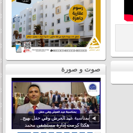
صوت و صورة
دنيا باطما
بمناسبة عيد العرش وفي حفل بهيج..
ى لحظات ثاني
هكذا كرمت إدارة مستشفى محمد
اس
الخامس أطرها المتقاعدين