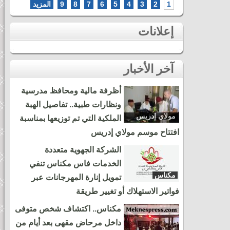
1
2
3
4
5
6
7
8
9
المزيد
إعلانات
آخر الأخبار
أظرفة مالية ومحافظ مدرسية
ونظارات طبية.. تفاصيل الهبة
مولاي إدريس
الملكية التي تم توزيعها بمناسبة
زرهون
افتتاح موسم مولاي إدريس
الشركة الجهوية متعددة
الخدمات فاس مكناس تنفي
مكناس
تمويل إنارة المهرجانات عبر
فواتير الاستهلاك أو تغيير طريقة
مكناس.. اكتشاف شخص متوفى
داخل مرحاض مقهى بعد أيام من