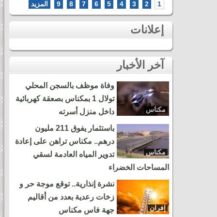
1
2
3
4
5
6
7
8
9
المزيد
إعلانات
آخر الأخبار
وفاة موظف بالسجن المحلي
تولال 1 بمكناس بصعقة كهربائية
مكناس
داخل منزل أسرته
باستثمار يفوق 211 مليون
درهم.. مكناس تراهن على إعادة
مكناس
تدوير المياه العادمة لسقي
المساحات الخضراء
نشرة إنذارية.. توقع موجة حر و
زخات رعدية بعدد من أقاليم
إفران
جهة فاس مكناس