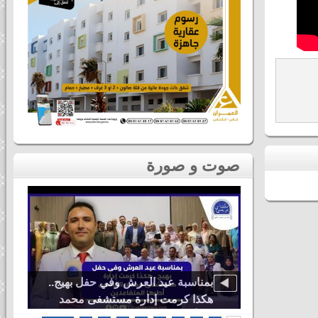
صوت و صورة
دنيا باطما
بمناسبة عيد العرش وفي حفل بهيج..
ى لحظات ثاني
هكذا كرمت إدارة مستشفى محمد
اس
الخامس أطرها المتقاعدين