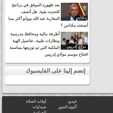
بعد ظهوره الموفق في برنامج
للحديث بقية.. هل أنصف
مكناس
المغاربة عبد الله بووانو أكثر مما
أنصفته مكناس ؟
أظرفة مالية ومحافظ مدرسية
ونظارات طبية.. تفاصيل الهبة
مولاي إدريس
الملكية التي تم توزيعها بمناسبة
زرهون
افتتاح موسم مولاي إدريس
إنضم إلينا على الفايسبوك
فيديو
أوقات الصلاة
ألبوم الصور
صيدليات
الحراسة