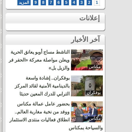
1
2
3
4
5
6
7
8
9
المزيد
إعلانات
آخر الأخبار
الناشط مساج أوبو يعانق الحرية
ويعلن مواصلة معركة «الحفر فر
مكناس
والزبل بل»
بوفكران.. إشادة واسعة
بالدينامية الأمنية لقائد المركز
بوفكران
الترابي للدرك المعين حديثا
بحضور عامل عمالة مكناس
ووفد من نخبة مغاربة العالم..
مكناس
انطلاق فعاليات منتدى الاستثمار
والسياحة بمكناس