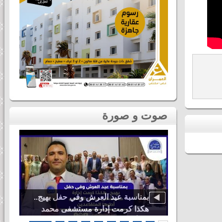
صوت و صورة
دنيا باطما
بمناسبة عيد العرش وفي حفل بهيج..
ى لحظات ثاني
هكذا كرمت إدارة مستشفى محمد
اس
الخامس أطرها المتقاعدين