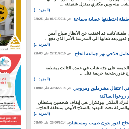
 بينه وبين مكتري بمنزل شقيقته....
(المزيد...)
طفلة اختطفتها عصابة بجماعة
في 06/01/2016 على 22h25
ى طفلة،كانت قد اختفت عن الأنظار صباح أمس
 قدور،بعد ذهابها الى المدرسة،الأمر الذي دفع...
(المزيد...)
امل فلاحي تهز جماعة الحاج
في 27/11/2015 على 22h03
الجمعة على جثة شاب في عقده الثالث بمنطقة
ج قدور،ضحية جريمة قتل....
(المزيد...)
في اعتقال مشرملين ومروجي
في 30/06/2014 على 11h00
 روعوا الساكنة
لدرك الملكي ببوفكران،في إيقاف شخصين ينشطان
لسرقة تحت التهديد بالسلاح الأبيض بمنطقة الحاج...
(المزيد...)
ج قدور بدون طبيب ومستشار
في 28/06/2014 على 03h50