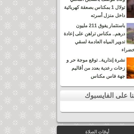
تولال 1 بمكناس بصعقة كهربائية
داخل منزل أسرته
باستثمار يفوق 211 مليون
درهم.. مكناس تراهن على إعادة
تدوير المياه العادمة لسقي
خضراء
نشرة إنذارية.. توقع موجة حر و
زخات رعدية بعدد من أقاليم
جهة فاس مكناس
أوقات الصلاة