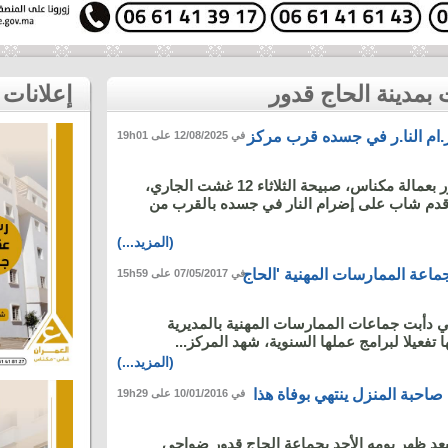
إعلانات
ام النا.ر في جسده قرب مركز
في 12/08/2025 على 19h01
شهد مركز الحاج قدور بعمالة مكناس، صبيحة الثلاثاء 12 غشت الجاري،
 أقدم شاب على إضرام النار في جسده بالقرب من
(المزيد...)
ماعة الممارسات المهنية 'الحاج
في 07/05/2017 على 15h59
ي دأبت جماعات الممارسات المهنية بالمديرية
 تفعيلا لبرامج عملها السنوية، شهد المركز...
(المزيد...)
صاحبة المنزل ينتهي بوفاة هذا
في 10/01/2016 على 19h29
د ظهر يومه الأحد بجماعة الحاج قدور ضواحي