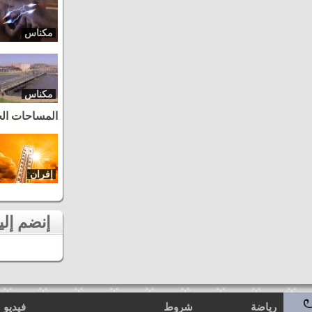
مكناس
مكناس
المساحات ال
إفران
إنضم إلينا على الفايسبوك
رياضة
شروط
فيديو