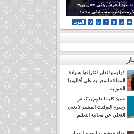
بة عيد العرش وفي حفل بهيج..
كرمت إدارة مستشفى محمد
ها المتقاعدين
4
5
6
7
8
9
المزيد
كولومبيا تعلن اعترافها بسيادة
المملكة المغربية على أقاليمها
الجنوبية
عميد كلية العلوم بمكناس:
رسوم التوقيت الميسر لا تعني
التخلي عن مجانية التعليم
وفاة موظف بالسجن المحلي