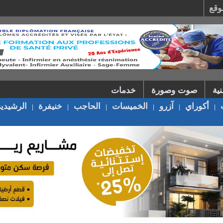
وقع
ية
صوت وصورة
خدمات
أكوراي
آزرو
الخميسات
الحاجب
خنيفرة
الرشيدية
|
|
|
|
|
|