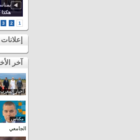
اوة..
أشهر الطائفات العيساوية، دنيا باطما
بمناس
كبرى
ومروان حاجي.. شاهد أقوى لحظات ثاني
هكذا 
سهرات مهرجان عيساوة بمكناس
الخامس أطر
3
2
1
إعلانات
آخر الأخبار
أخبار المغرب
مكناس
الجامعي