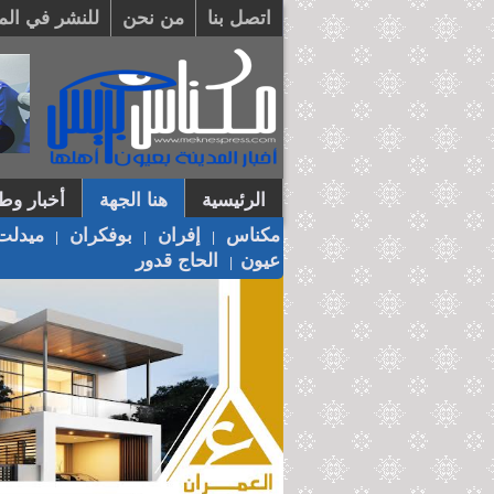
اتصل بنا
من نحن
للنشر في الم
الرئيسية
هنا الجهة
أخبار وطن
مكناس
إفران
بوفكران
ميدلت
|
|
|
عيون
الحاج قدور
|